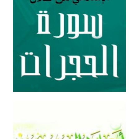
آداب وضوابط المجتمع الإسلامي
من خلال سورة الحجرات
adab-wa-dawabit