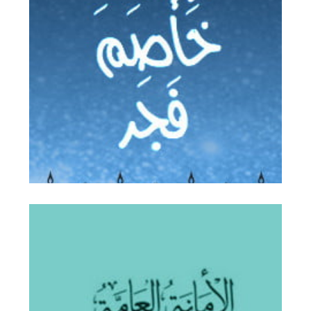
وإذَا خَاصَمَ فَجَر
iza-khasama-fajar
بيان هيئة كبار العلماء : في ذم الغلو
في التكفيـر وما ينشأ عنه من أثر