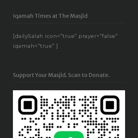
Iqamah Times at The Masjid
[dailySalah icon=”true” prayer=”false”
iqamah=”true” ]
Support Your Masjid. Scan to Donate.