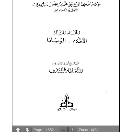
Page
1
/
652
Zoom
100%