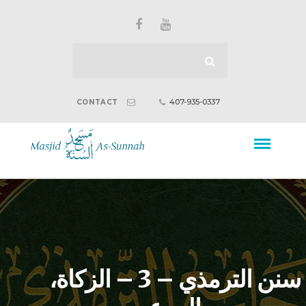
407-935-0337
CONTACT
سنن الترمذي – 3 – الزكاة،