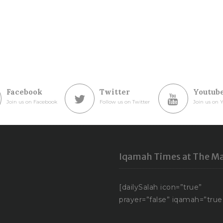
Facebook
Twitter
Youtub
Join us on Facebook
Follow us on Twitter
Join us on 
Iqamah Times at The Ma
[dailySalah icon=”true”
prayer=”false” iqamah=”true