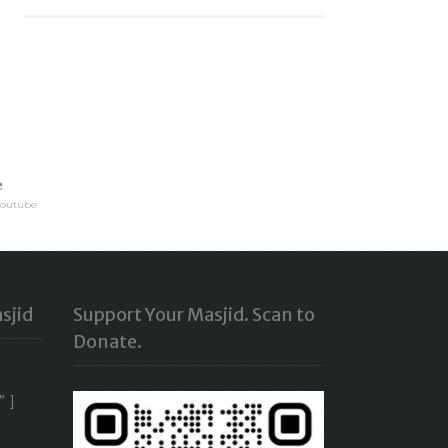
e
Youtube
sjid
Support Your Masjid. Scan to
Donate.
” ]