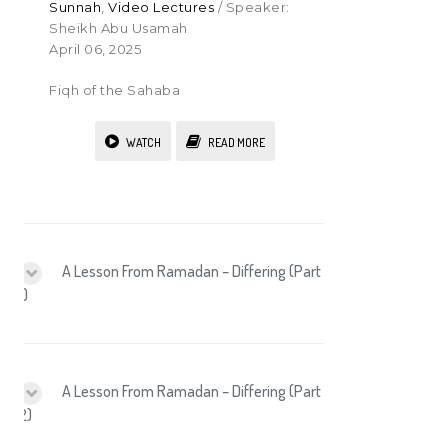
Sunnah
,
Video Lectures
/ Speaker:
Sheikh Abu Usamah
April 06, 2025
Fiqh of the Sahaba
WATCH
READ MORE
A Lesson From Ramadan – Differing (Part
1)
A Lesson From Ramadan – Differing (Part
2)