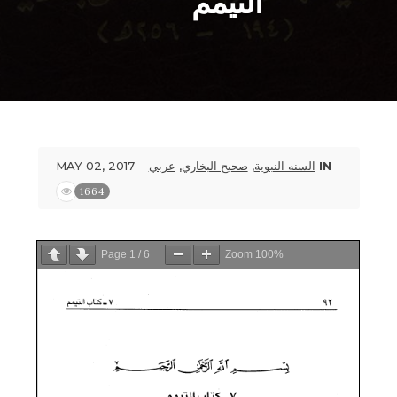
التيمم
MAY 02, 2017
عربي
,
صحيح البخاري
,
السنه النبوية
IN
1664
Page
1
/
6
Zoom
100%