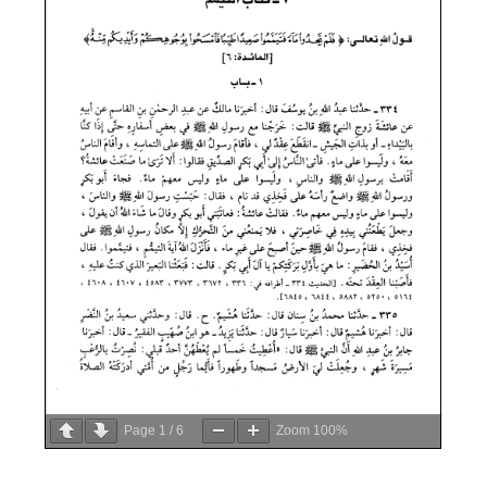
Page
1
/
6
Zoom
100%