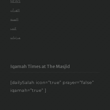
NEWS
القرآن
السنة
كتب
مرئيات
Iqamah Times at The Masjid
[dailySalah icon=”true” prayer=”false”
iqamah=”true” ]