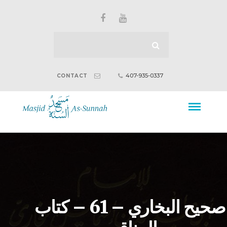
407-935-0337
CONTACT
صحيح البخاري – 61 – كتاب