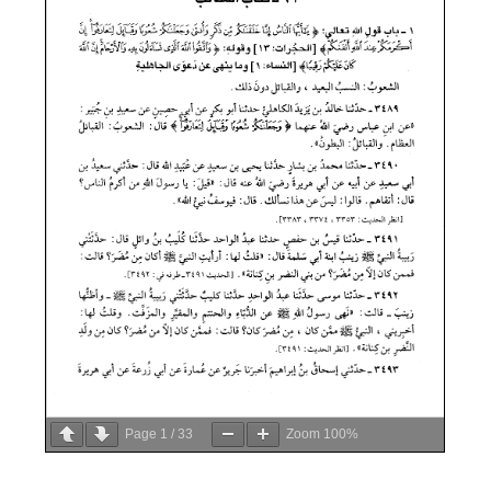
Page
1
/
33
Zoom
100%