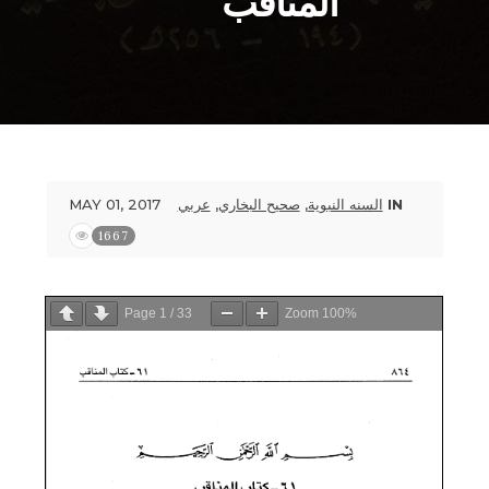
المناقب
MAY 01, 2017
عربي
,
صحيح البخاري
,
السنه النبوية
IN
1667
Page
1
/
33
Zoom
100%