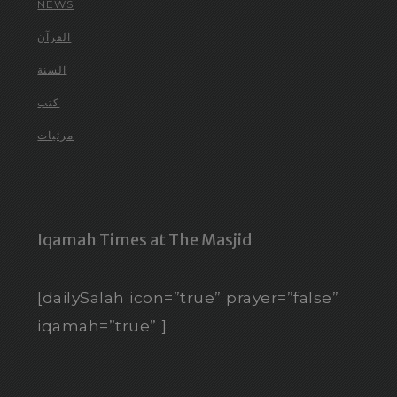
NEWS
القرآن
السنة
كتب
مرئيات
Iqamah Times at The Masjid
[dailySalah icon=”true” prayer=”false”
iqamah=”true” ]